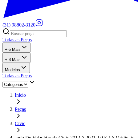
(31) 98802-3120
Todas as Peças
+
-5
Mais
+
-8
Mais
Modelos
Todas as Peças
Início
Peças
Civic
Jogo De Velas Honda Civic 2012 A 2021 2.0 E 1.8 Originais