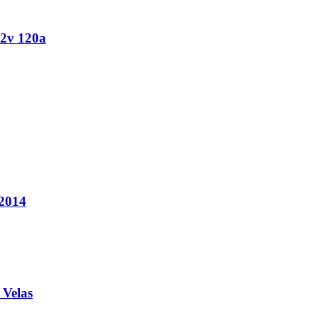
12v 120a
 2014
 Velas