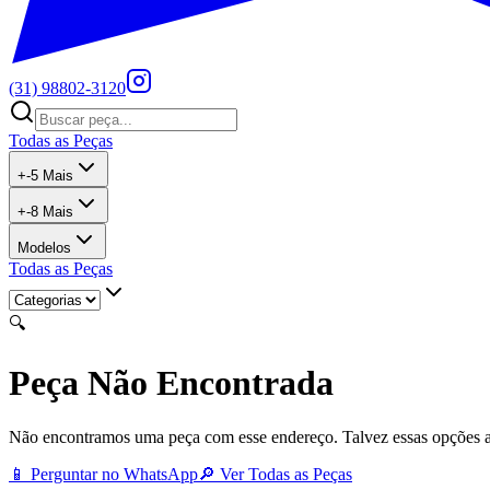
(31) 98802-3120
Todas as Peças
+
-5
Mais
+
-8
Mais
Modelos
Todas as Peças
🔍
Peça Não Encontrada
Não encontramos uma peça com esse endereço. Talvez essas opções 
📱 Perguntar no WhatsApp
🔎 Ver Todas as Peças