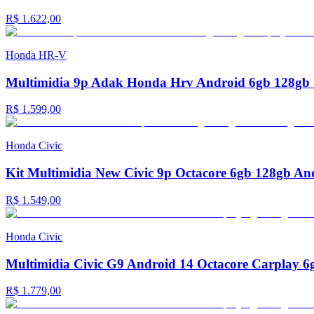
R$ 1.622,00
Honda
HR-V
Multimidia 9p Adak Honda Hrv Android 6gb 128gb Ca
R$ 1.599,00
Honda
Civic
Kit Multimidia New Civic 9p Octacore 6gb 128gb And
R$ 1.549,00
Honda
Civic
Multimidia Civic G9 Android 14 Octacore Carplay 6
R$ 1.779,00