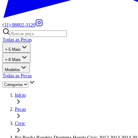
(31) 98802-3120
Todas as Peças
+
-5
Mais
+
-8
Mais
Modelos
Todas as Peças
Início
Peças
Civic
Par Bucha Bandeja Dianteira Honda Civic 2012 2013 2014 20