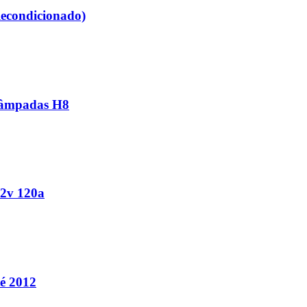
Recondicionado)
 Lâmpadas H8
12v 120a
té 2012