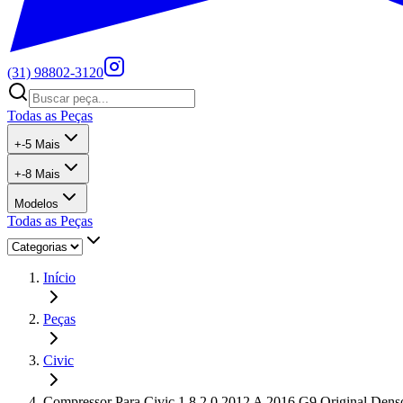
(31) 98802-3120
Todas as Peças
+
-5
Mais
+
-8
Mais
Modelos
Todas as Peças
Início
Peças
Civic
Compressor Para Civic 1.8 2.0 2012 A 2016 G9 Original Dens